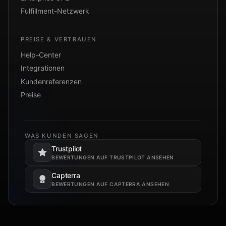
Fulfillment-Netzwerk
PREISE & VERTRAUEN
Help-Center
Integrationen
Kundenreferenzen
Preise
WAS KUNDEN SAGEN
Trustpilot
Öffnet in einem neuen Tab.
BEWERTUNGEN AUF TRUSTPILOT ANSEHEN
Capterra
Öffnet in einem neuen Tab.
BEWERTUNGEN AUF CAPTERRA ANSEHEN