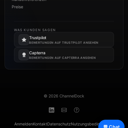
Preise
WAS KUNDEN SAGEN
Trustpilot
Öffnet in einem neuen Tab.
BEWERTUNGEN AUF TRUSTPILOT ANSEHEN
Capterra
Öffnet in einem neuen Tab.
BEWERTUNGEN AUF CAPTERRA ANSEHEN
© 2026 ChannelDock
Anmelden
Kontakt
Datenschutz
Nutzungsbedingungen
💬 Chat