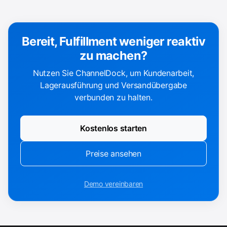
Bereit, Fulfillment weniger reaktiv
zu machen?
Nutzen Sie ChannelDock, um Kundenarbeit,
Lagerausführung und Versandübergabe
verbunden zu halten.
Kostenlos starten
Preise ansehen
Demo vereinbaren