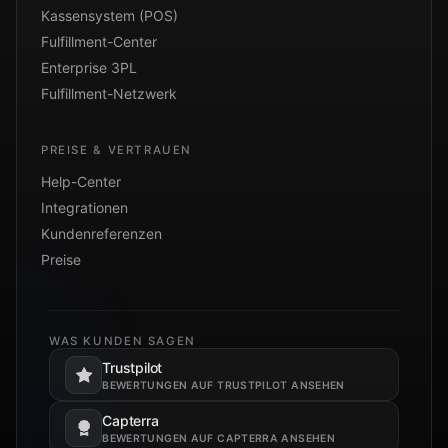
Kassensystem (POS)
Fulfillment-Center
Enterprise 3PL
Fulfillment-Netzwerk
PREISE & VERTRAUEN
Help-Center
Integrationen
Kundenreferenzen
Preise
WAS KUNDEN SAGEN
Trustpilot
Öffnet in einem neuen Tab.
BEWERTUNGEN AUF TRUSTPILOT ANSEHEN
Capterra
Öffnet in einem neuen Tab.
BEWERTUNGEN AUF CAPTERRA ANSEHEN