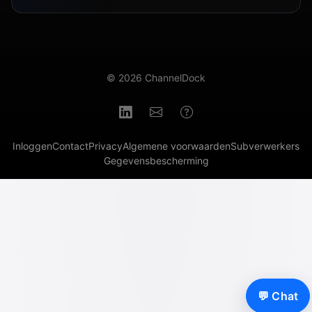
© 2026 ChannelDock
Inloggen
Contact
Privacy
Algemene voorwaarden
Subverwerkers
Gegevensbescherming
💬 Chat