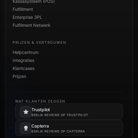
Kassasysteem (POS)
Fulfillment
Enterprise 3PL
Fulfilment Netwerk
PRIJZEN & VERTROUWEN
Helpcentrum
Integraties
Klantcases
Prijzen
WAT KLANTEN ZEGGEN
Trustpilot
Opent in een nieuw tabblad.
BEKIJK REVIEWS OP TRUSTPILOT
Capterra
Opent in een nieuw tabblad.
BEKIJK REVIEWS OP CAPTERRA