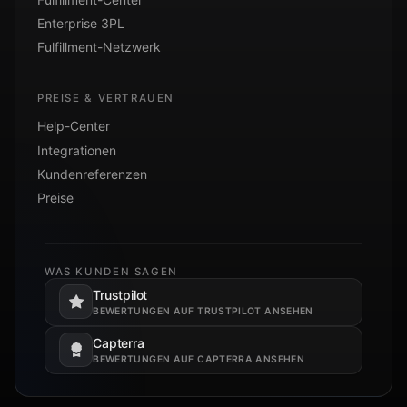
Enterprise 3PL
Fulfillment-Netzwerk
PREISE & VERTRAUEN
Help-Center
Integrationen
Kundenreferenzen
Preise
WAS KUNDEN SAGEN
Trustpilot
Öffnet in einem neuen Tab.
BEWERTUNGEN AUF TRUSTPILOT ANSEHEN
Capterra
Öffnet in einem neuen Tab.
BEWERTUNGEN AUF CAPTERRA ANSEHEN