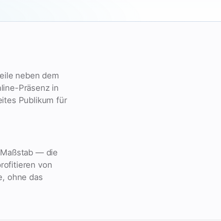
rweile neben dem
line-Präsenz in
eites Publikum für
l-Maßstab — die
rofitieren von
e, ohne das