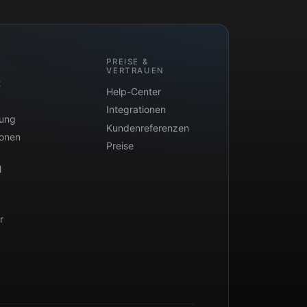
PREISE &
VERTRAUEN
t
Help-Center
Integrationen
tung
Kundenreferenzen
ionen
Preise
l
r