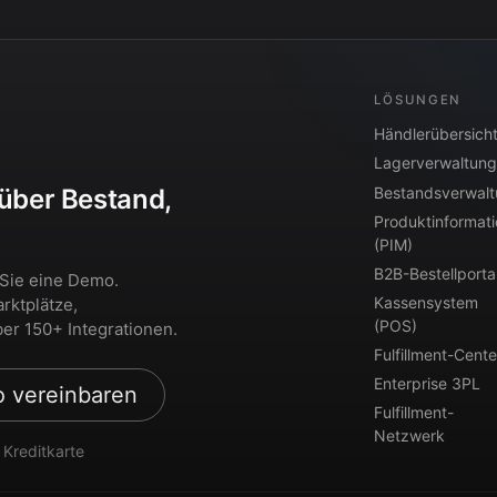
LÖSUNGEN
Händlerübersich
Lagerverwaltung
Bestandsverwal
 über Bestand,
Produktinformat
?
(PIM)
B2B-Bestellporta
 Sie eine Demo.
Kassensystem
rktplätze,
(POS)
er 150+ Integrationen.
Fulfillment-Cente
Enterprise 3PL
 vereinbaren
Fulfillment-
Netzwerk
 Kreditkarte