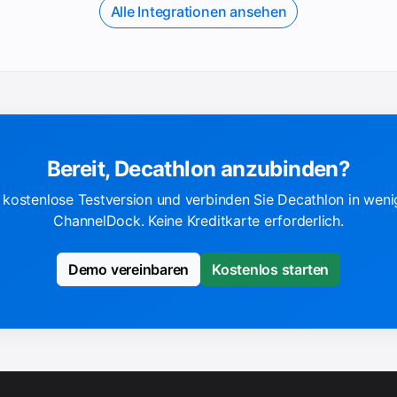
Alle Integrationen ansehen
Bereit, Decathlon anzubinden?
e kostenlose Testversion und verbinden Sie Decathlon in wen
ChannelDock. Keine Kreditkarte erforderlich.
Demo vereinbaren
Kostenlos starten