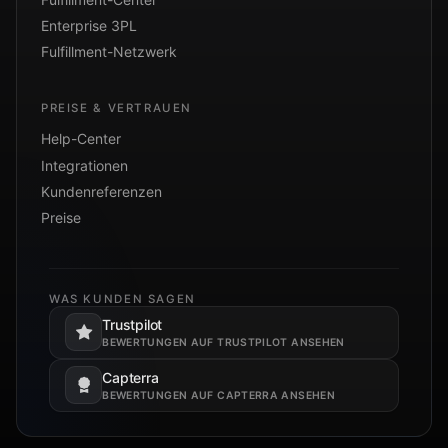
Enterprise 3PL
Fulfillment-Netzwerk
PREISE & VERTRAUEN
Help-Center
Integrationen
Kundenreferenzen
Preise
WAS KUNDEN SAGEN
Trustpilot
Öffnet in einem neuen Tab.
BEWERTUNGEN AUF TRUSTPILOT ANSEHEN
Capterra
Öffnet in einem neuen Tab.
BEWERTUNGEN AUF CAPTERRA ANSEHEN