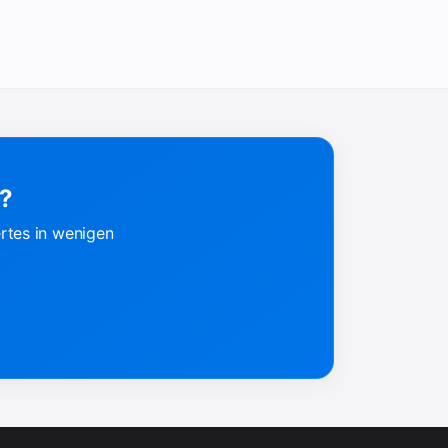
n?
rtes in wenigen