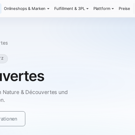
Onlineshops & Marken
Fulfillment & 3PL
Plattform
Preise
rtes
TZ
uvertes
en Nature & Découvertes und
n.
rationen