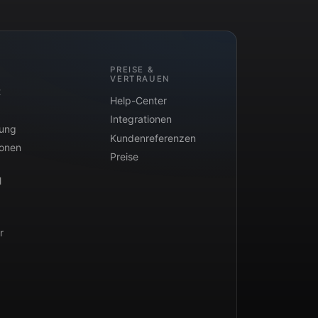
PREISE &
VERTRAUEN
t
Help-Center
Integrationen
tung
Kundenreferenzen
ionen
Preise
l
r