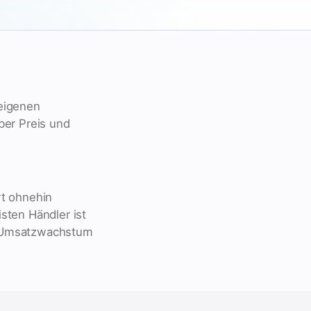
 eigenen
ber Preis und
rt ohnehin
sten Händler ist
ür Umsatzwachstum