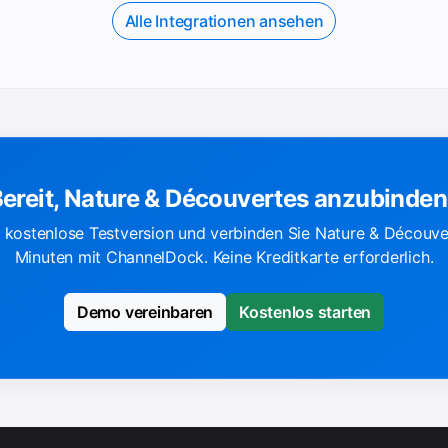
Alle Integrationen ansehen
ereit, Nature & Découvertes anzubinde
re kostenlose Testversion und verbinden Sie Nature & Découve
Minuten mit ChannelDock. Keine Kreditkarte erforderlich.
Demo vereinbaren
Kostenlos starten