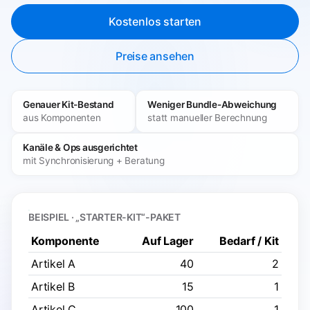
Kostenlos starten
Preise ansehen
Genauer Kit-Bestand
Weniger Bundle-Abweichung
aus Komponenten
statt manueller Berechnung
Kanäle & Ops ausgerichtet
mit Synchronisierung + Beratung
BEISPIEL · „STARTER-KIT“-PAKET
Komponente
Auf Lager
Bedarf / Kit
Artikel A
40
2
Artikel B
15
1
Artikel C
100
1