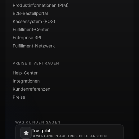
Produktinformationen (PIM)
B2B-Bestellportal
Kassensystem (POS)
Fulfillment-Center
Enterprise 3PL
Fulfillment-Netzwerk
PREISE & VERTRAUEN
Help-Center
Integrationen
Kundenreferenzen
Preise
WAS KUNDEN SAGEN
Trustpilot
Öffnet in einem neuen Tab.
BEWERTUNGEN AUF TRUSTPILOT ANSEHEN