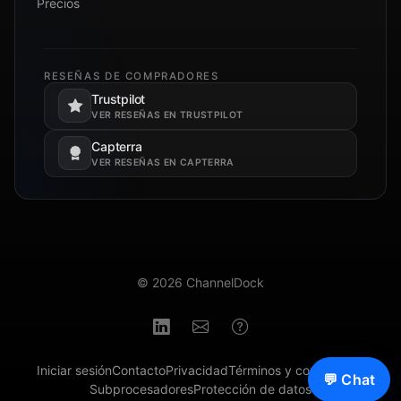
Precios
RESEÑAS DE COMPRADORES
Trustpilot
Se abre en una pestaña nueva.
VER RESEÑAS EN TRUSTPILOT
Capterra
Se abre en una pestaña nueva.
VER RESEÑAS EN CAPTERRA
© 2026 ChannelDock
Iniciar sesión
Contacto
Privacidad
Términos y condiciones
💬 Chat
Subprocesadores
Protección de datos