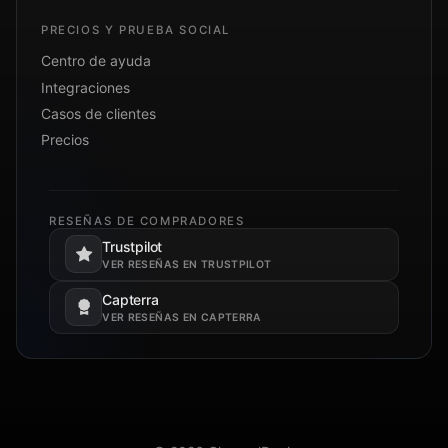
PRECIOS Y PRUEBA SOCIAL
Centro de ayuda
Integraciones
Casos de clientes
Precios
RESEÑAS DE COMPRADORES
Trustpilot
Se abre en una pestaña nueva.
VER RESEÑAS EN TRUSTPILOT
Capterra
Se abre en una pestaña nueva.
VER RESEÑAS EN CAPTERRA