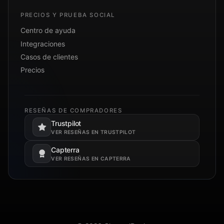
PRECIOS Y PRUEBA SOCIAL
Centro de ayuda
Integraciones
Casos de clientes
Precios
RESEÑAS DE COMPRADORES
Trustpilot
Se abre en una pestaña nueva.
VER RESEÑAS EN TRUSTPILOT
Capterra
Se abre en una pestaña nueva.
VER RESEÑAS EN CAPTERRA