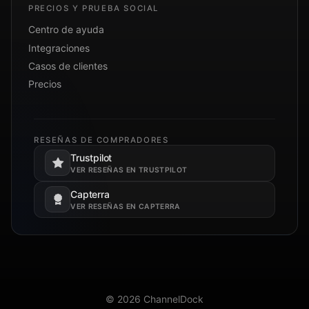
PRECIOS Y PRUEBA SOCIAL
Centro de ayuda
Integraciones
Casos de clientes
Precios
RESEÑAS DE COMPRADORES
Trustpilot
Se abre en una pestaña nueva.
VER RESEÑAS EN TRUSTPILOT
Capterra
Se abre en una pestaña nueva.
VER RESEÑAS EN CAPTERRA
© 2026 ChannelDock