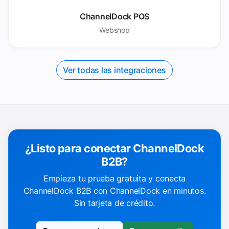
ChannelDock POS
Webshop
Ver todas las integraciones
¿Listo para conectar ChannelDock
B2B?
Empieza tu prueba gratuita y conecta
ChannelDock B2B con ChannelDock en minutos.
Sin tarjeta de crédito.