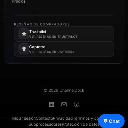
Precios
RESEÑAS DE COMPRADORES
Trustpilot
Se abre en una pestaña nueva.
VER RESEÑAS EN TRUSTPILOT
Capterra
Se abre en una pestaña nueva.
VER RESEÑAS EN CAPTERRA
© 2026 ChannelDock
Iniciar sesión
Contacto
Privacidad
Términos y condiciones
💬 Chat
Subprocesadores
Protección de datos