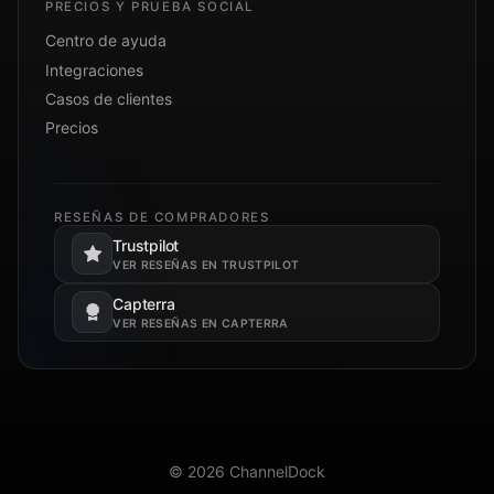
PRECIOS Y PRUEBA SOCIAL
Centro de ayuda
Integraciones
Casos de clientes
Precios
RESEÑAS DE COMPRADORES
Trustpilot
Se abre en una pestaña nueva.
VER RESEÑAS EN TRUSTPILOT
Capterra
Se abre en una pestaña nueva.
VER RESEÑAS EN CAPTERRA
© 2026 ChannelDock