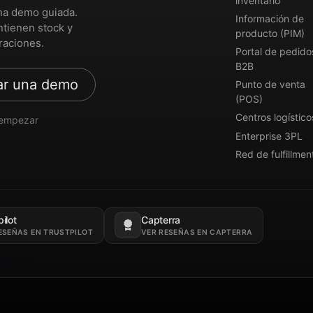
inventario
na demo guiada.
Información de
ntienen stock y
producto (PIM)
raciones.
Portal de pedido
B2B
ar una demo
Punto de venta
(POS)
Centros logístico
a empezar
Enterprise 3PL
Red de fulfillmen
ilot
Capterra
n una pestaña nueva.
Se abre en una pestaña nueva.
ESEÑAS EN TRUSTPILOT
VER RESEÑAS EN CAPTERRA