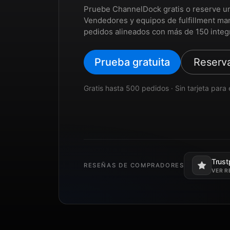
Pruebe ChannelDock gratis o reserve u
Vendedores y equipos de fulfillment ma
pedidos alineados con más de 150 integ
Prueba gratuita
Reserv
Gratis hasta 500 pedidos · Sin tarjeta par
Trustp
RESEÑAS DE COMPRADORES
Se abre e
VER R