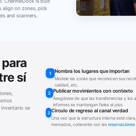
. ChannelDock is built
align on zones, pick
els and scanners.
 para
Nombra los lugares que importan
re sí
1
Modele las zonas que reconocen sus recole
calidad, etc.
Publicar movimientos con contexto
iones,
2
Asegúrese de que las transferencias y los 
mismos
informes se mantengan fieles al piso.
inventario se
Círculo de regreso al canal verdad
3
Una vez que la estructura interna esté cla
mercados, coherente con las
reservaciones