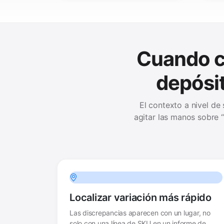
Cuando c
depósit
El contexto a nivel d
agitar las manos sobre 
Localizar variación más rápido
Las discrepancias aparecen con un lugar, no
solo con una línea de SKU en un informe de