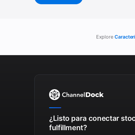
Explore
Caracterí
¿Listo para conectar sto
fulfillment?