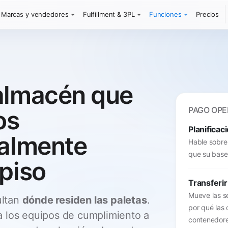
Marcas y vendedores
Fulfillment & 3PL
Funciones
Precios
almacén que
PAGO OPE
os
Planificac
ealmente
Hable sobre
que su base 
 piso
Transferir
Mueve las s
ultan
dónde residen las paletas
.
por qué las 
 los equipos de cumplimiento a
contenedore