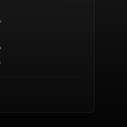
s
s
t