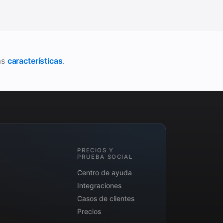
as
características
.
PRECIOS Y
PRUEBA SOCIAL
Centro de ayuda
Integraciones
Casos de clientes
Precios