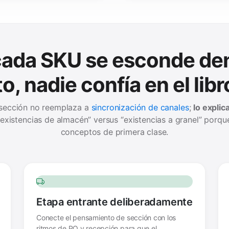
ada SKU se esconde den
o, nadie confía en el lib
e sección no reemplaza a
sincronización de canales
;
lo explic
“existencias de almacén” versus “existencias a granel” po
conceptos de primera clase.
Etapa entrante deliberadamente
Conecte el pensamiento de sección con los
ritmos de PO y recepción para que el