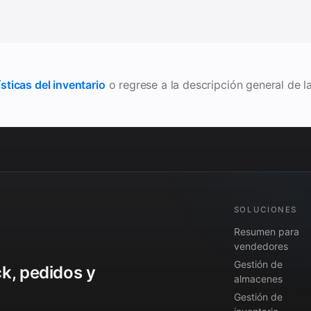
sticas del inventario
o regrese a la descripción general de l
SOLUCIONES
Resumen para
vendedores
Gestión de
ck, pedidos y
almacenes
Gestión de