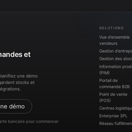
SOLUTIONS
Vue d’ensemble
vendeurs
Gestion d’entrep
mmandes et
Gestion des stoc
Information prod
(PIM)
lanifiez une démo
Portail de
gardent stocks et
commande B2B
égrations.
Point de vente
(POS)
une démo
Centres logistiq
Enterprise 3PL
arte bancaire pour commencer
Réseau fulfillmen