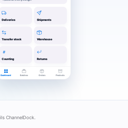
Deliveries
Shipments
Transfer stock
Warehouse
Counting
Returns
Dashboard
Batches
Orders
Products
ails ChannelDock.