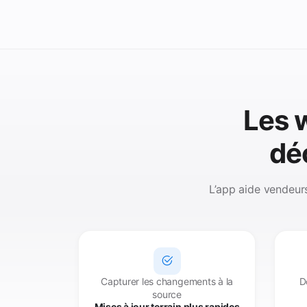
Les 
déc
L’app aide vendeurs 
Capturer les changements à la
D
source
Mises à jour terrain plus rapides