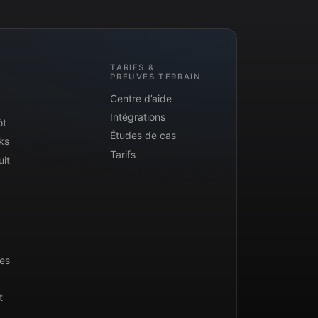
TARIFS &
PREUVES TERRAIN
Centre d’aide
Intégrations
ôt
Études de cas
ks
Tarifs
uit
ues
t