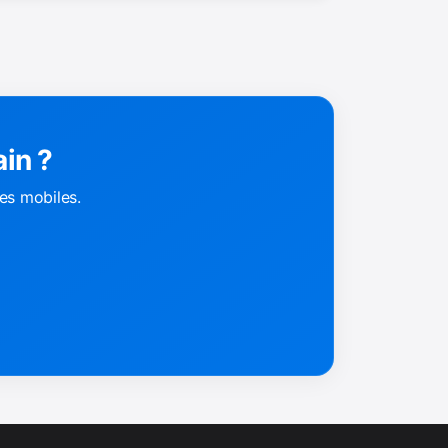
ain ?
pes mobiles.