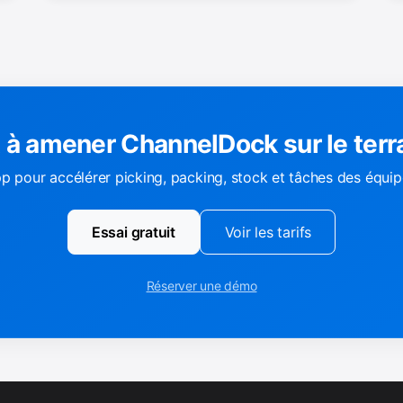
 à amener ChannelDock sur le terr
app pour accélérer picking, packing, stock et tâches des équi
Essai gratuit
Voir les tarifs
Réserver une démo