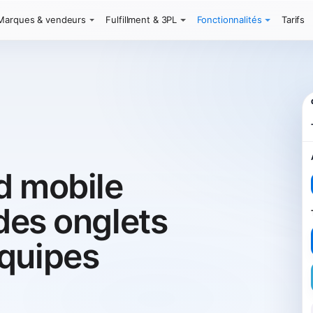
Marques & vendeurs
Fulfillment & 3PL
Fonctionnalités
Tarifs
d mobile
r des onglets
quipes