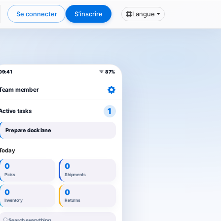
Se connecter
S’inscrire
Langue
09:41
87%
Team member
1
Active tasks
Prepare dock lane
Today
0
0
Picks
Shipments
0
0
Inventory
Returns
Search everything...