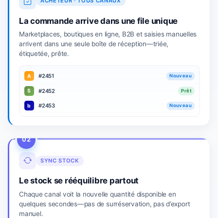
ACHETEUR · TOUS CANAUX
La commande arrive dans une file unique
Marketplaces, boutiques en ligne, B2B et saisies manuelles
arrivent dans une seule boîte de réception—triée,
étiquetée, prête.
#2451
A
Nouveau
#2452
S
Prêt
#2453
b
Nouveau
02
SYNC STOCK
Le stock se rééquilibre partout
Chaque canal voit la nouvelle quantité disponible en
quelques secondes—pas de surréservation, pas d’export
manuel.