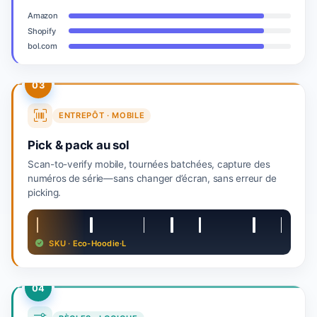
Amazon
Shopify
bol.com
03
ENTREPÔT · MOBILE
Pick & pack au sol
Scan-to-verify mobile, tournées batchées, capture des
numéros de série—sans changer d’écran, sans erreur de
picking.
SKU · Eco-Hoodie·L
04