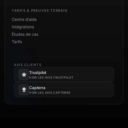
TARIFS & PREUVES TERRAIN
Centre d’aide
Intégrations
Études de cas
Tarifs
AVIS CLIENTS
Trustpilot
S’ouvre dans un nouvel onglet.
VOIR LES AVIS TRUSTPILOT
Capterra
S’ouvre dans un nouvel onglet.
VOIR LES AVIS CAPTERRA