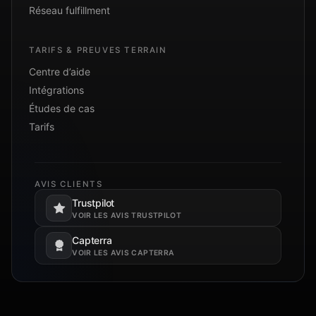
Réseau fulfillment
TARIFS & PREUVES TERRAIN
Centre d’aide
Intégrations
Études de cas
Tarifs
AVIS CLIENTS
Trustpilot
S’ouvre dans un nouvel onglet.
VOIR LES AVIS TRUSTPILOT
Capterra
S’ouvre dans un nouvel onglet.
VOIR LES AVIS CAPTERRA