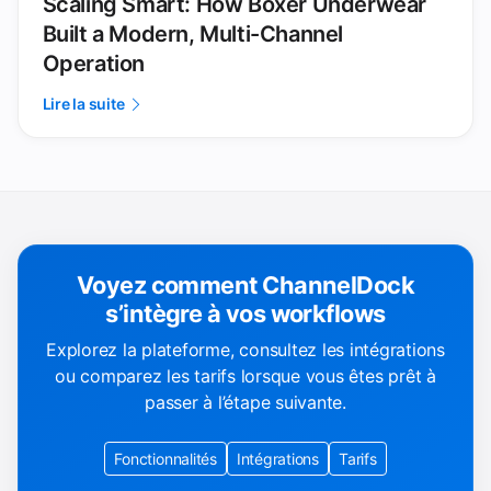
Scaling Smart: How Boxer Underwear
Built a Modern, Multi-Channel
Operation
Lire la suite
Voyez comment ChannelDock
s’intègre à vos workflows
Explorez la plateforme, consultez les intégrations
ou comparez les tarifs lorsque vous êtes prêt à
passer à l’étape suivante.
Fonctionnalités
Intégrations
Tarifs