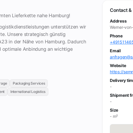
Contact & 
amten Lieferkette nahe Hamburg!
Address
gistikdienstleistungen unterstützen wir
Werner-von-
te. Unsere strategisch günstig
Phone
r A23 in der Nähe von Hamburg. Dadurch
+49151146
 optimale Anbindung an wichtige
Email
anfragen@se
Website
https://sem
Delivery ti
rage
Packaging Services
-
ent
International Logistics
Shipment f
-
Size
- m²