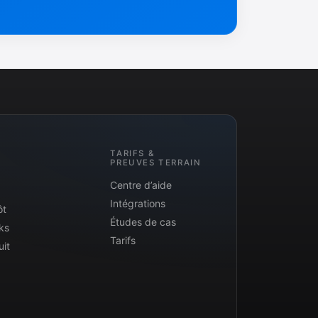
TARIFS &
PREUVES TERRAIN
Centre d’aide
Intégrations
ôt
Études de cas
ks
Tarifs
uit