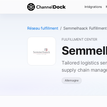
Intégrations
Réseau fulfillment
Semmelhaack Fulfillment
FULFILLMENT CENTER
Semmelh
Tailored logistics s
supply chain manag
Allemagne