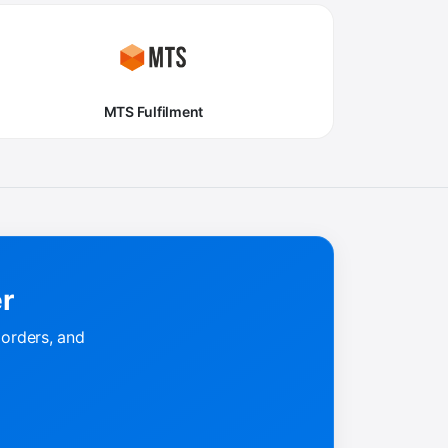
MTS Fulfilment
er
 orders, and