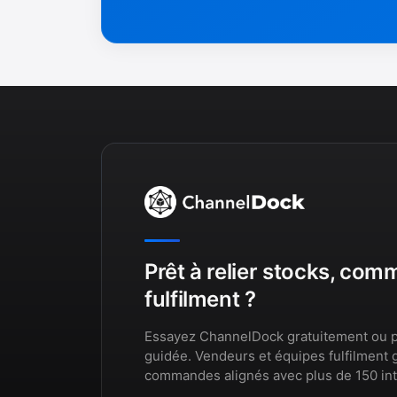
Prêt à relier stocks, co
fulfilment ?
Essayez ChannelDock gratuitement ou p
guidée. Vendeurs et équipes fulfilment 
commandes alignés avec plus de 150 int