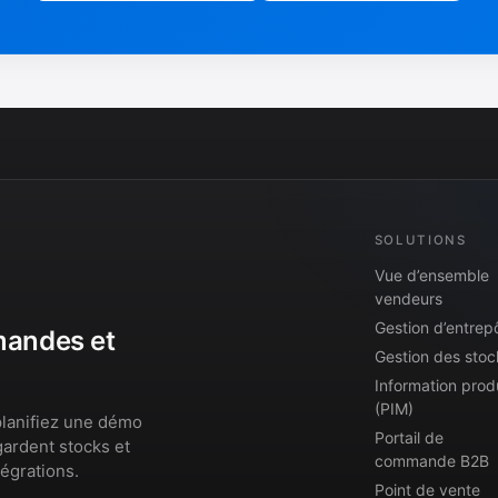
SOLUTIONS
Vue d’ensemble
vendeurs
Gestion d’entrep
mmandes et
Gestion des stoc
Information prod
(PIM)
lanifiez une démo
Portail de
gardent stocks et
commande B2B
égrations.
Point de vente