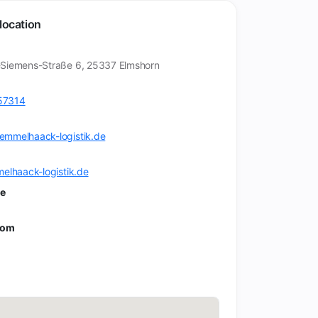
location
Siemens-Straße 6, 25337 Elmshorn
57314
mmelhaack-logistik.de
melhaack-logistik.de
me
rom