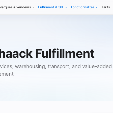
Marques & vendeurs
Fulfillment & 3PL
Fonctionnalités
Tarifs
aack Fulfillment
ervices, warehousing, transport, and value-added
ement.