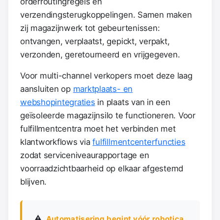
orderroutingregels en
verzendingsterugkoppelingen. Samen maken
zij magazijnwerk tot gebeurtenissen:
ontvangen, verplaatst, gepickt, verpakt,
verzonden, geretourneerd en vrijgegeven.
Voor multi-channel verkopers moet deze laag
aansluiten op
marktplaats- en
webshopintegraties
in plaats van in een
geïsoleerde magazijnsilo te functioneren. Voor
fulfillmentcentra moet het verbinden met
klantworkflows via
fulfillmentcenterfuncties
zodat serviceniveaurapportage en
voorraadzichtbaarheid op elkaar afgestemd
blijven.
⚠️
Automatisering begint vóór robotica