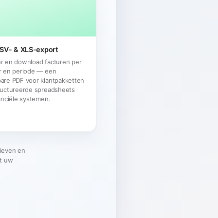
CSV- & XLS-export
r en download facturen per
r en periode — een
are PDF voor klantpakketten
ructureerde spreadsheets
anciële systemen.
rieven en
t uw