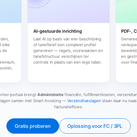
AI-gestuurde inrichting
PDF-, 
rden,
Laat AI op basis van een beschrijving
Generee
t elke
of tariefbrief een compleet profiel
verkope
s de
genereren — regels, voorwaarden en
bewerkb
tariefstructuur verschijnen ter
en gest
premium,
controle in plaats van een lege tabel.
voor fin
kosten,
enter‑portaal brengt
Administratie
financiën, fulfillmentkosten, verzendta
slagen samen met Smart Invoicing —
Verzendtoeslagen
staan daar nu naas
facturatieflows.
Gratis proberen
Oplossing voor FC / 3PL