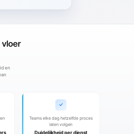
 vloer
id en
van
ven
Teams elke dag hetzelfde proces
laten volgen
ers
Duidelijkheid per dienst