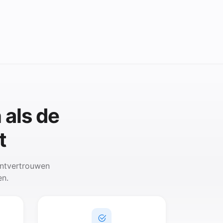
 als de
t
antvertrouwen
en.