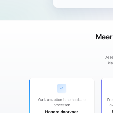
Meer 
Deze
kl
Werk omzetten in herhaalbare
Pro
processen
ov
Hogere doorvoer