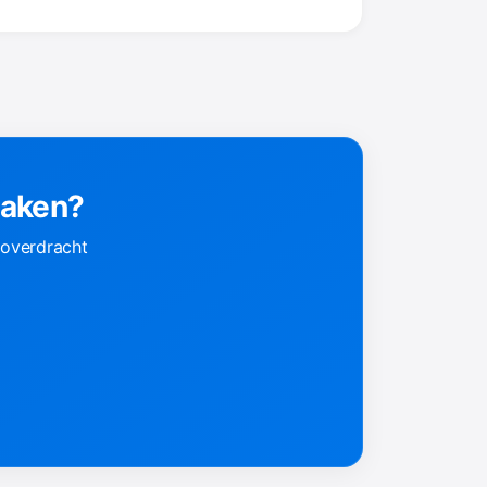
maken?
soverdracht