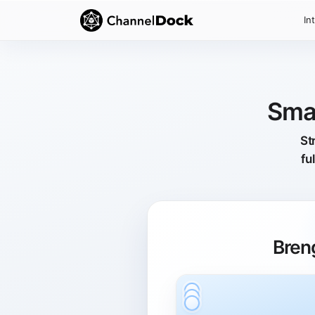
In
Smar
St
fu
Bren