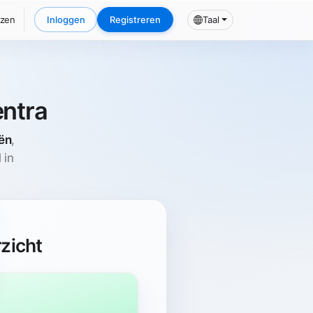
jzen
Inloggen
Registreren
Taal
entra
iën
,
 in
zicht