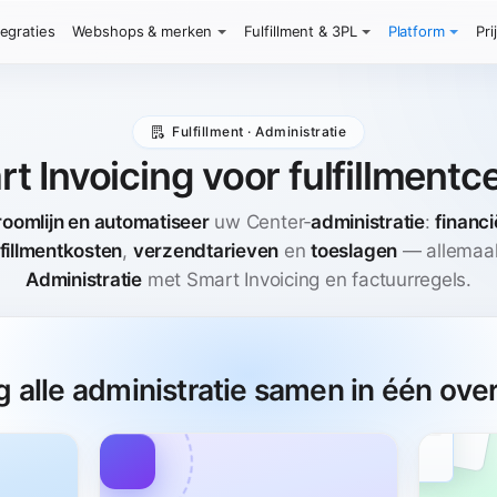
tegraties
Webshops & merken
Fulfillment & 3PL
Platform
Pri
Fulfillment · Administratie
t Invoicing voor fulfillmentc
roomlijn en automatiseer
uw Center‑
administratie
:
financ
lfillmentkosten
,
verzendtarieven
en
toeslagen
— allemaal
Administratie
met Smart Invoicing en factuurregels.
g alle administratie samen in één over