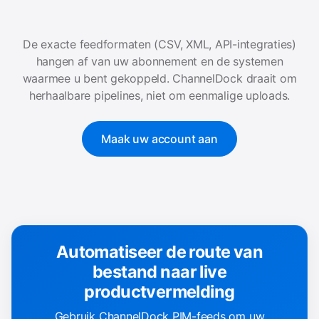
De exacte feedformaten (CSV, XML, API-integraties)
hangen af van uw abonnement en de systemen
waarmee u bent gekoppeld. ChannelDock draait om
herhaalbare pipelines, niet om eenmalige uploads.
Maak uw account aan
Automatiseer de route van
bestand naar live
productvermelding
Gebruik ChannelDock PIM-feeds om uw