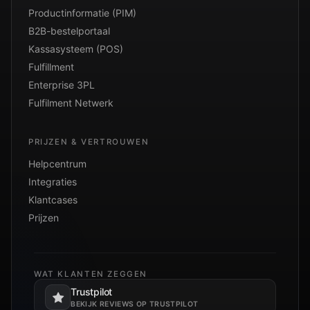
Productinformatie (PIM)
B2B-bestelportaal
Kassasysteem (POS)
Fulfillment
Enterprise 3PL
Fulfilment Netwerk
PRIJZEN & VERTROUWEN
Helpcentrum
Integraties
Klantcases
Prijzen
WAT KLANTEN ZEGGEN
Trustpilot
Opent in een nieuw tabblad.
BEKIJK REVIEWS OP TRUSTPILOT