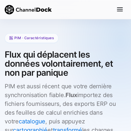
PIM · Caractéristiques
Flux qui déplacent les
données volontairement, et
non par panique
PIM est aussi récent que votre dernière
synchronisation fiable.
Flux
importez des
fichiers fournisseurs, des exports ERP ou
des feuilles de calcul enrichies dans
votre
catalogue
, puis appuyez
sur
cartographié
et
transformé
les charges