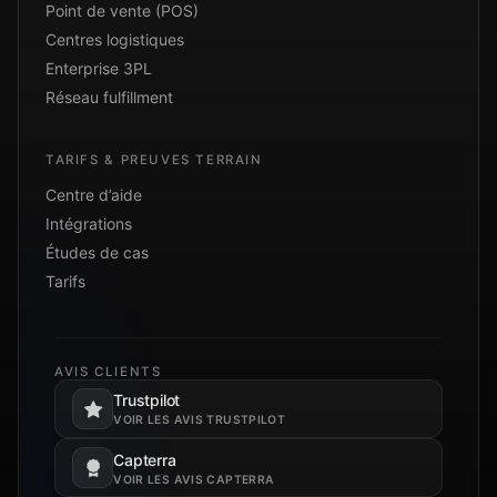
Point de vente (POS)
Centres logistiques
Enterprise 3PL
Réseau fulfillment
TARIFS & PREUVES TERRAIN
Centre d’aide
Intégrations
Études de cas
Tarifs
AVIS CLIENTS
Trustpilot
S’ouvre dans un nouvel onglet.
VOIR LES AVIS TRUSTPILOT
Capterra
S’ouvre dans un nouvel onglet.
VOIR LES AVIS CAPTERRA