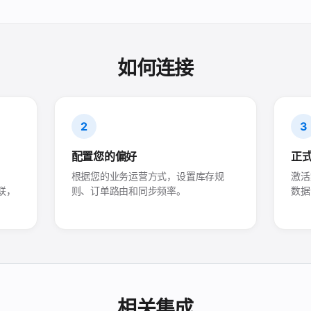
如何连接
2
3
配置您的偏好
正
根据您的业务运营方式，设置库存规
激活
关联，
则、订单路由和同步频率。
数据
相关集成