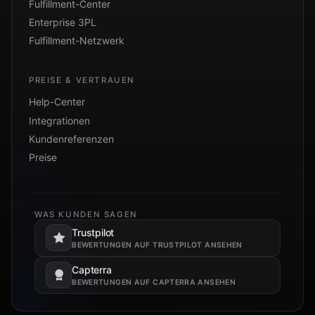
Fulfillment-Center
Enterprise 3PL
Fulfillment-Netzwerk
PREISE & VERTRAUEN
Help-Center
Integrationen
Kundenreferenzen
Preise
WAS KUNDEN SAGEN
Trustpilot
Öffnet in einem neuen Tab.
BEWERTUNGEN AUF TRUSTPILOT ANSEHEN
Capterra
Öffnet in einem neuen Tab.
BEWERTUNGEN AUF CAPTERRA ANSEHEN