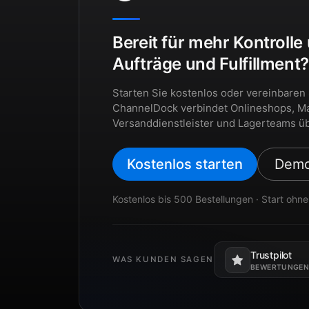
Bereit für mehr Kontrolle
Aufträge und Fulfillment
Starten Sie kostenlos oder vereinbaren
ChannelDock verbindet Onlineshops, Ma
Versanddienstleister und Lagerteams üb
Kostenlos starten
Demo
Kostenlos bis 500 Bestellungen · Start ohne
Trustpilot
WAS KUNDEN SAGEN
Öffnet in einem
BEWERTUNGEN