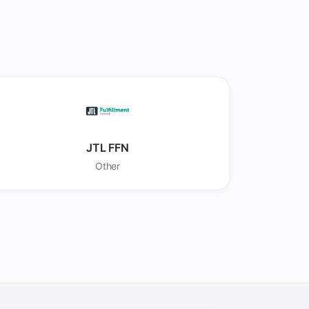
JTL FFN
Other