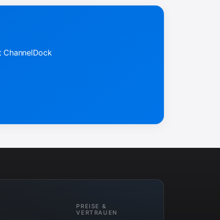
it ChannelDock
PREISE &
VERTRAUEN