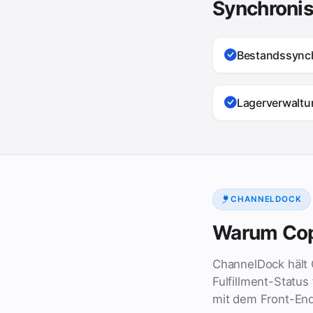
Synchronis
Bestandssynch
Lagerverwaltu
CHANNELDOCK
Warum Cop
ChannelDock hält 
Fulfillment-Status
mit dem Front-En