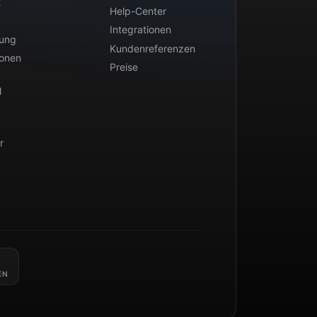
t
Help-Center
Integrationen
tung
Kundenreferenzen
ionen
Preise
l
r
EN