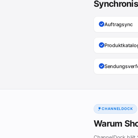
Synchronis
Auftragsync
Produktkatalo
Sendungsverf
CHANNELDOCK
Warum Sho
ChannelDock hält S