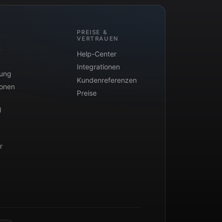
PREISE &
VERTRAUEN
t
Help-Center
Integrationen
tung
Kundenreferenzen
ionen
Preise
l
r