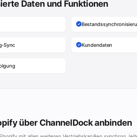
ierte Daten und Funktionen
Bestandssynchronisier
g-Sync
Kundendaten
olgung
pify über ChannelDock anbinden
hopify mit allen weiteren Vertriebskanälen synchron, leit