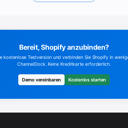
Bereit, Shopify anzubinden?
re kostenlose Testversion und verbinden Sie Shopify in weni
ChannelDock. Keine Kreditkarte erforderlich.
Demo vereinbaren
Kostenlos starten