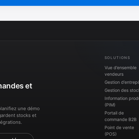
SOLUTIONS
Vue d’ensemble
vendeurs
Gestion d’entrep
mmandes et
Gestion des stoc
Information prod
(PIM)
lanifiez une démo
Portail de
gardent stocks et
commande B2B
égrations.
Point de vente
(POS)