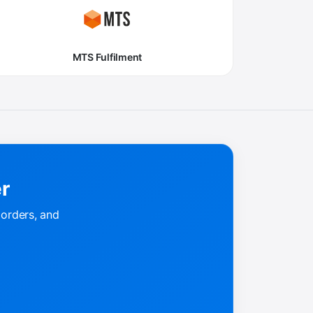
MTS Fulfilment
er
 orders, and