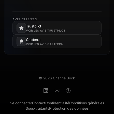
AVIS CLIENTS
Trustpilot
S’ouvre dans un nouvel onglet.
VOIR LES AVIS TRUSTPILOT
Capterra
S’ouvre dans un nouvel onglet.
VOIR LES AVIS CAPTERRA
© 2026 ChannelDock
Se connecter
Contact
Confidentialité
Conditions générales
Sous-traitants
Protection des données