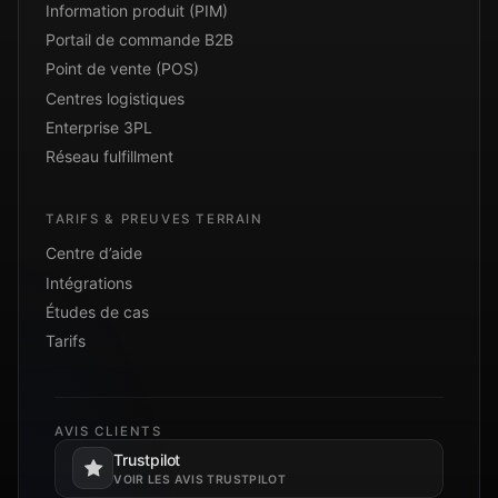
Information produit (PIM)
Portail de commande B2B
Point de vente (POS)
Centres logistiques
Enterprise 3PL
Réseau fulfillment
TARIFS & PREUVES TERRAIN
Centre d’aide
Intégrations
Études de cas
Tarifs
AVIS CLIENTS
Trustpilot
S’ouvre dans un nouvel onglet.
VOIR LES AVIS TRUSTPILOT