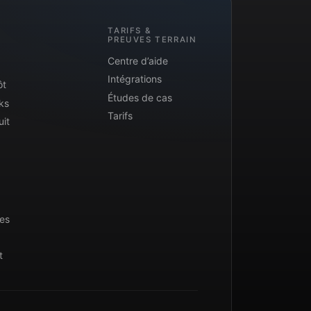
TARIFS &
PREUVES TERRAIN
Centre d’aide
Intégrations
ôt
Études de cas
ks
Tarifs
uit
ues
t