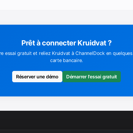
Prêt à connecter Kruidvat ?
e essai gratuit et reliez Kruidvat à ChannelDock en quelques
carte bancaire.
Réserver une démo
Démarrer l'essai gratuit