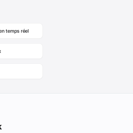
en temps réel
x
k