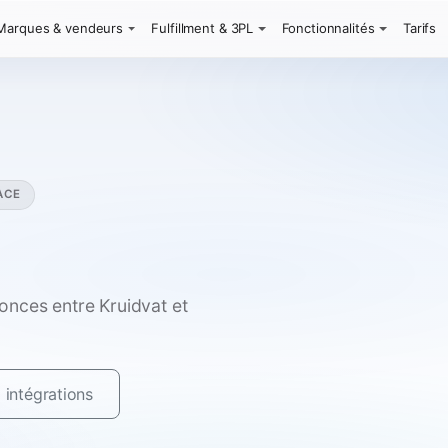
Marques & vendeurs
Fulfillment & 3PL
Fonctionnalités
Tarifs
ACE
nces entre Kruidvat et
 intégrations