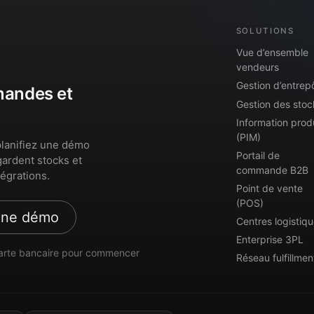
SOLUTIONS
Vue d’ensemble
vendeurs
Gestion d’entrep
mmandes et
Gestion des stoc
Information prod
(PIM)
lanifiez une démo
Portail de
gardent stocks et
commande B2B
égrations.
Point de vente
(POS)
une démo
Centres logistiq
Enterprise 3PL
arte bancaire pour commencer
Réseau fulfillmen