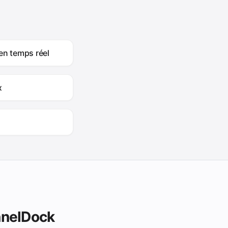
en temps réel
x
nnelDock