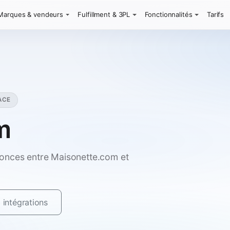
Marques & vendeurs
Fulfillment & 3PL
Fonctionnalités
Tarifs
ACE
m
onces entre Maisonette.com et
 intégrations