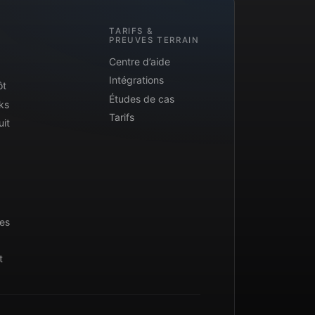
TARIFS &
PREUVES TERRAIN
Centre d’aide
Intégrations
ôt
Études de cas
ks
Tarifs
uit
ues
t