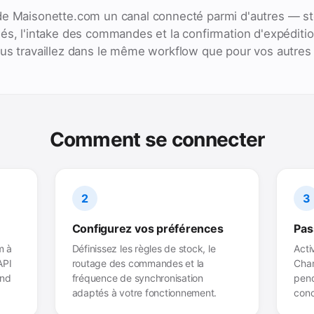
de Maisonette.com un canal connecté parmi d'autres — sto
és, l'intake des commandes et la confirmation d'expéditi
ous travaillez dans le même workflow que pour vos autres
Comment se connecter
2
3
Configurez vos préférences
Pas
m à
Définissez les règles de stock, le
Acti
API
routage des commandes et la
Chan
end
fréquence de synchronisation
pend
adaptés à votre fonctionnement.
conc