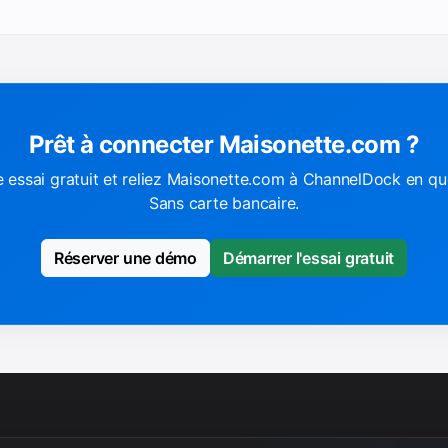
Prêt à connecter Maisonette.com ?
 essai gratuit et reliez Maisonette.com à ChannelDock en qu
Sans carte bancaire.
Réserver une démo
Démarrer l'essai gratuit