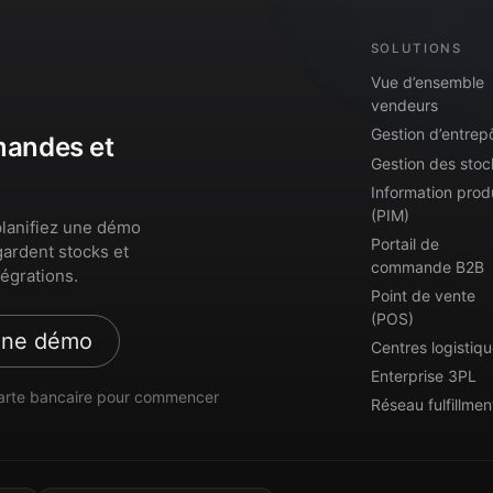
SOLUTIONS
Vue d’ensemble
vendeurs
Gestion d’entrep
mmandes et
Gestion des stoc
Information prod
(PIM)
lanifiez une démo
Portail de
gardent stocks et
commande B2B
égrations.
Point de vente
(POS)
une démo
Centres logistiq
Enterprise 3PL
arte bancaire pour commencer
Réseau fulfillmen