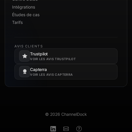
Intégrations
Études de cas
Tarifs
AVIS CLIENTS
Trustpilot
S’ouvre dans un nouvel onglet.
VOIR LES AVIS TRUSTPILOT
Capterra
S’ouvre dans un nouvel onglet.
VOIR LES AVIS CAPTERRA
© 2026 ChannelDock