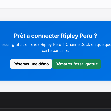
Prêt à connecter Ripley Peru ?
essai gratuit et reliez Ripley Peru à ChannelDock en quelqu
carte bancaire.
Réserver une démo
Démarrer l'essai gratuit