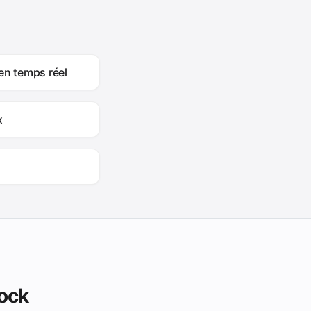
en temps réel
x
Dock