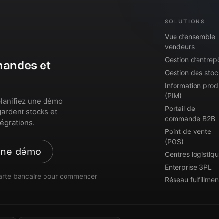
SOLUTIONS
Vue d’ensemble
vendeurs
Gestion d’entrep
mmandes et
Gestion des stoc
Information prod
(PIM)
lanifiez une démo
Portail de
gardent stocks et
commande B2B
égrations.
Point de vente
(POS)
une démo
Centres logistiq
Enterprise 3PL
arte bancaire pour commencer
Réseau fulfillmen