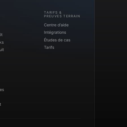
TARIFS &
PREUVES TERRAIN
Centre d’aide
Intégrations
ôt
Études de cas
ks
Tarifs
uit
ues
t