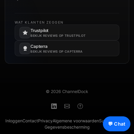
WAT KLANTEN ZEGGEN
Trustpilot
Opent in een nieuw tabblad.
BEKIJK REVIEWS OP TRUSTPILOT
Capterra
Opent in een nieuw tabblad.
BEKIJK REVIEWS OP CAPTERRA
© 2026 ChannelDock
Inloggen
Contact
Privacy
Algemene voorwaarden
Subverwerkers
💬 Chat
Gegevensbescherming