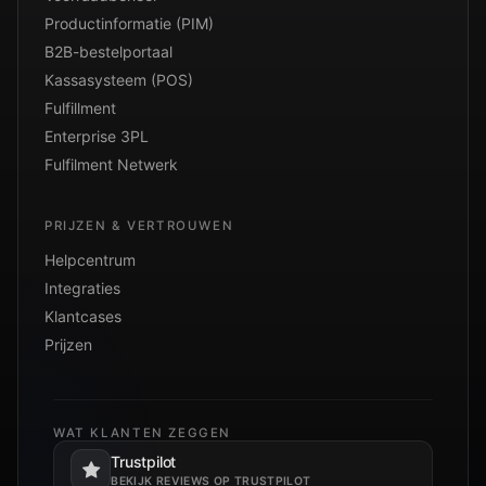
Productinformatie (PIM)
B2B-bestelportaal
Kassasysteem (POS)
Fulfillment
Enterprise 3PL
Fulfilment Netwerk
PRIJZEN & VERTROUWEN
Helpcentrum
Integraties
Klantcases
Prijzen
WAT KLANTEN ZEGGEN
Trustpilot
Opent in een nieuw tabblad.
BEKIJK REVIEWS OP TRUSTPILOT