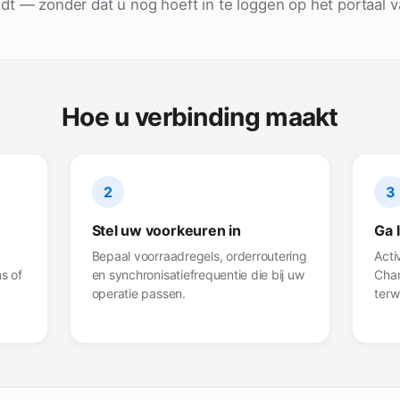
t — zonder dat u nog hoeft in te loggen op het portaal v
Hoe u verbinding maakt
2
3
Stel uw voorkeuren in
Ga 
Bepaal voorraadregels, orderroutering
Acti
s of
en synchronisatiefrequentie die bij uw
Chan
operatie passen.
terw