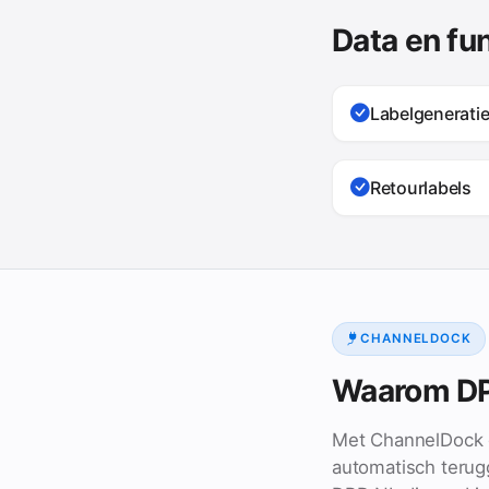
Data en fu
Labelgenerati
Retourlabels
CHANNELDOCK
Waarom DP
Met ChannelDock g
automatisch teru