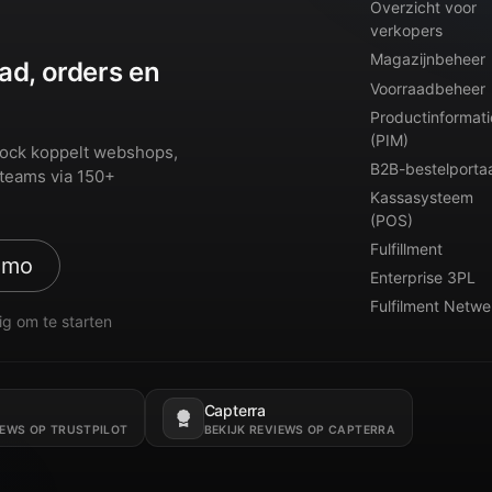
Overzicht voor
verkopers
Magazijnbeheer
ad, orders en
Voorraadbeheer
Productinformati
(PIM)
Dock koppelt webshops,
B2B-bestelportaa
teams via 150+
Kassasysteem
(POS)
Fulfillment
emo
Enterprise 3PL
Fulfilment Netwe
ig om te starten
Capterra
nieuw tabblad.
Opent in een nieuw tabblad.
IEWS OP TRUSTPILOT
BEKIJK REVIEWS OP CAPTERRA