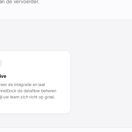
an de vervoerder.
live
veer de integratie en laat
nelDock de dataflow beheren
ijl uw team zich richt op groei.