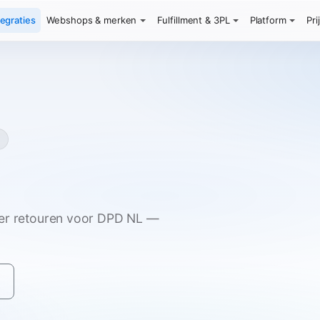
tegraties
Webshops & merken
Fulfillment & 3PL
Platform
Pri
eer retouren voor DPD NL —