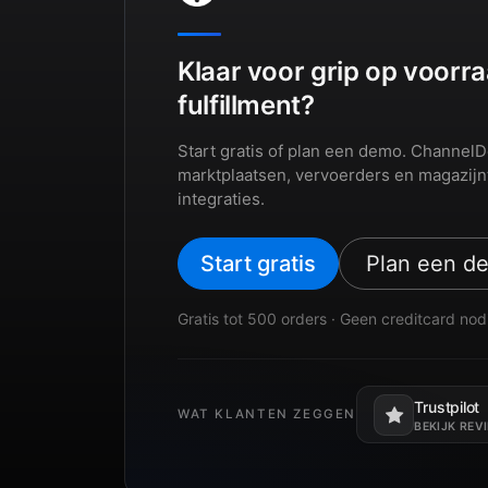
Klaar voor grip op voorra
fulfillment?
Start gratis of plan een demo. Channel
marktplaatsen, vervoerders en magazijn
integraties.
Start gratis
Plan een d
Gratis tot 500 orders · Geen creditcard nod
Trustpilot
WAT KLANTEN ZEGGEN
Opent in een 
BEKIJK REV