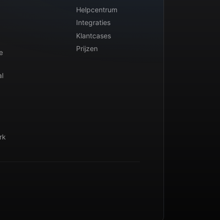
Helpcentrum
Integraties
Klantcases
Prijzen
e
l
rk