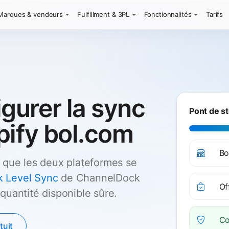
Marques & vendeurs
Fulfillment & 3PL
Fonctionnalités
Tarifs
urer la sync
Pont de st
pify bol.com
Bo
 que les deux plateformes se
k Level Sync
de ChannelDock
Of
quantité disponible sûre.
Co
tuit