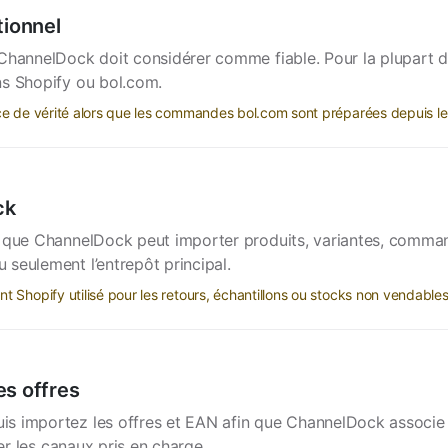
tionnel
ChannelDock doit considérer comme fiable. Pour la plupart de
ns Shopify ou bol.com.
rce de vérité alors que les commandes bol.com sont préparées depuis l
ck
ez que ChannelDock peut importer produits, variantes, comm
seulement l’entrepôt principal.
 Shopify utilisé pour les retours, échantillons ou stocks non vendables
es offres
s importez les offres et EAN afin que ChannelDock associe l
er les canaux pris en charge.