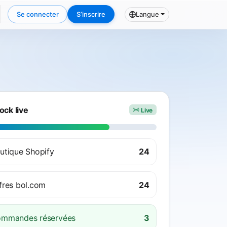
Se connecter
S’inscrire
Langue
ock live
Live
utique Shopify
24
fres bol.com
24
mmandes réservées
3