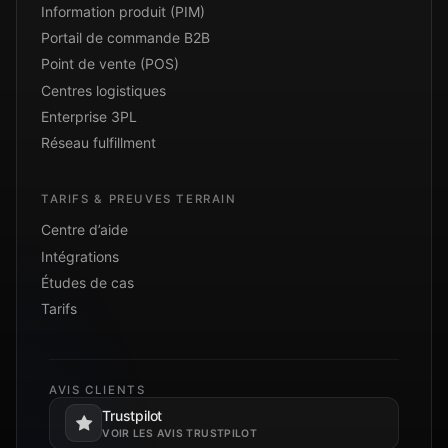
Information produit (PIM)
Portail de commande B2B
Point de vente (POS)
Centres logistiques
Enterprise 3PL
Réseau fulfillment
TARIFS & PREUVES TERRAIN
Centre d’aide
Intégrations
Études de cas
Tarifs
AVIS CLIENTS
Trustpilot
S’ouvre dans un nouvel onglet.
VOIR LES AVIS TRUSTPILOT