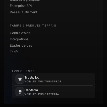
Enterprise 3PL
Réseau fulfillment
TARIFS & PREUVES TERRAIN
Centre d’aide
Intégrations
Études de cas
Tarifs
AVIS CLIENTS
Trustpilot
S’ouvre dans un nouvel onglet.
VOIR LES AVIS TRUSTPILOT
Capterra
S’ouvre dans un nouvel onglet.
VOIR LES AVIS CAPTERRA