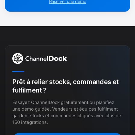
Réserver une démo
Prêt à relier stocks, commandes et
fulfilment ?
Essayez ChannelDock gratuitement ou planifiez
une démo guidée. Vendeurs et équipes fulfilment
gardent stocks et commandes alignés avec plus de
150 intégrations.