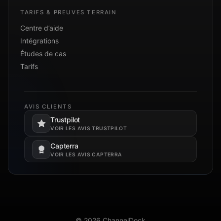
TARIFS & PREUVES TERRAIN
Centre d’aide
Intégrations
Études de cas
Tarifs
AVIS CLIENTS
Trustpilot
S’ouvre dans un nouvel onglet.
VOIR LES AVIS TRUSTPILOT
Capterra
S’ouvre dans un nouvel onglet.
VOIR LES AVIS CAPTERRA
© 2026 ChannelDock