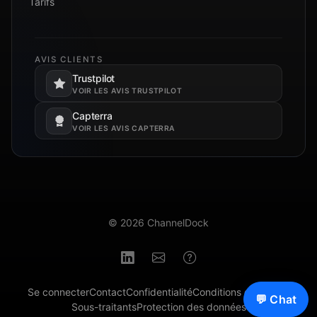
Tarifs
AVIS CLIENTS
Trustpilot
S’ouvre dans un nouvel onglet.
VOIR LES AVIS TRUSTPILOT
Capterra
S’ouvre dans un nouvel onglet.
VOIR LES AVIS CAPTERRA
© 2026 ChannelDock
Se connecter
Contact
Confidentialité
Conditions générales
💬 Chat
Sous-traitants
Protection des données