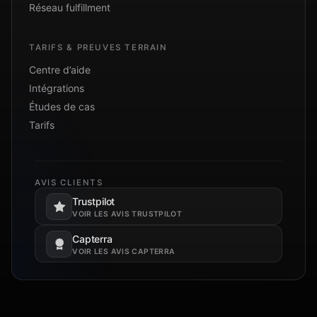
Réseau fulfillment
TARIFS & PREUVES TERRAIN
Centre d’aide
Intégrations
Études de cas
Tarifs
AVIS CLIENTS
Trustpilot
S’ouvre dans un nouvel onglet.
VOIR LES AVIS TRUSTPILOT
Capterra
S’ouvre dans un nouvel onglet.
VOIR LES AVIS CAPTERRA