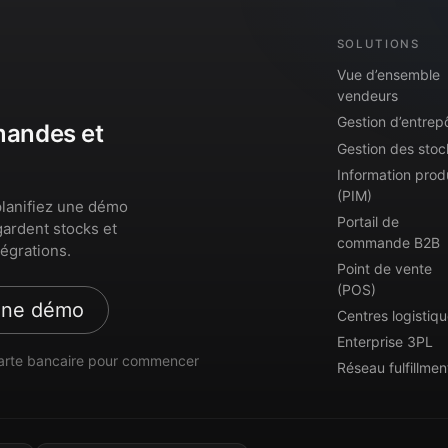
SOLUTIONS
Vue d’ensemble
vendeurs
Gestion d’entrep
mmandes et
Gestion des stoc
Information prod
(PIM)
lanifiez une démo
Portail de
gardent stocks et
commande B2B
égrations.
Point de vente
(POS)
une démo
Centres logistiq
Enterprise 3PL
arte bancaire pour commencer
Réseau fulfillmen