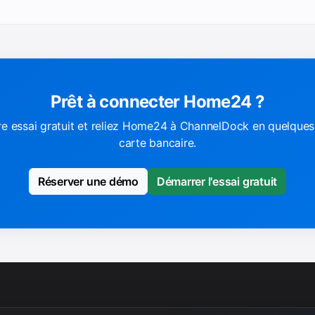
Prêt à connecter Home24 ?
e essai gratuit et reliez Home24 à ChannelDock en quelques
carte bancaire.
Réserver une démo
Démarrer l'essai gratuit