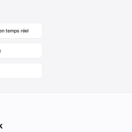
en temps réel
x
k