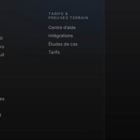
TARIFS &
PREUVES TERRAIN
Centre d’aide
Intégrations
ôt
Études de cas
ks
Tarifs
uit
ues
t